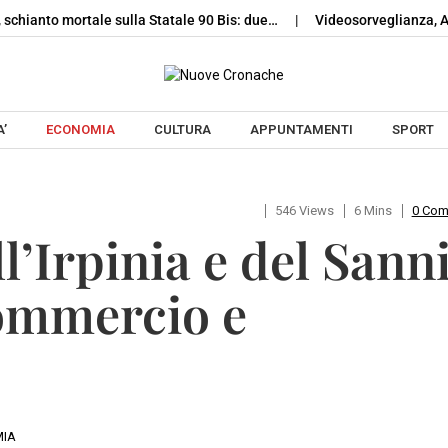
 schianto mortale sulla Statale 90 Bis: due…
Videosorveglianza, Av
Skip to content
’
ECONOMIA
CULTURA
APPUNTAMENTI
SPORT
546 Views
6 Mins
0 Co
ll’Irpinia e del Sann
commercio e
IA