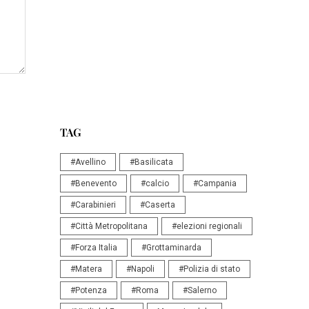
TAG
#Avellino
#Basilicata
#Benevento
#calcio
#Campania
#Carabinieri
#Caserta
#Città Metropolitana
#elezioni regionali
#Forza Italia
#Grottaminarda
#Matera
#Napoli
#Polizia di stato
#Potenza
#Roma
#Salerno