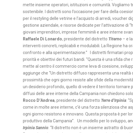
mette insieme operatori, istituzioni e comunità. Vogliamo t
sostenibile. I distretti sono l’occasione per fare della coesi
N
per il restyling delle vetrine e l’acquisto di arredi, voucher 
A
gestione aziendale, e risorse dedicate per l’attivazione di “h
P
giovani imprenditori, imprese femminili e aree interne svant
O
Raffaele Di Lonardo
, presidente del distretto
Titerno
– e la
L
interventi concreti, replicabili e modulabili. La Regione ha o
I
confronto e alla sperimentazione.” I distretti firmatari propo
priorità e obiettivi dei futuri bandi. “Questa è una sfida ch
S
mette al centro il commercio come leva di coesione, svilup
aggiunge che “Un distretto diffuso rappresenta una realtà d
A
prossimità che ogni giorno resiste alle sfide della modernità
L
un desiderio profondo, quello di vedere il territorio tornare
E
diffusi delle aree interne della Campania non chiedono solo
R
Rocco D’Andrea
, presidente del distretto
Terre d’Irpinia
: “
N
come in molte aree interne, c’è una forza silenziosa che asp
O
ogni giorno resistono e innovano. Questa proposta è per loro,
produttivo della Campania”. Un modello per lo sviluppo, a
Irpinia Sannio
: “Il distretto non è un insieme astratto di 