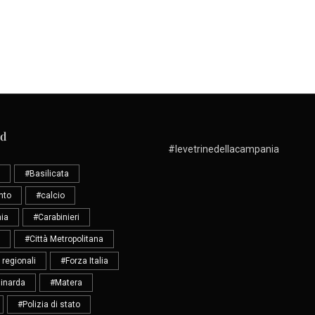
ud
#levetrinedellacampania
#Basilicata
nto
#calcio
ia
#Carabinieri
#Città Metropolitana
 regionali
#Forza Italia
inarda
#Matera
#Polizia di stato