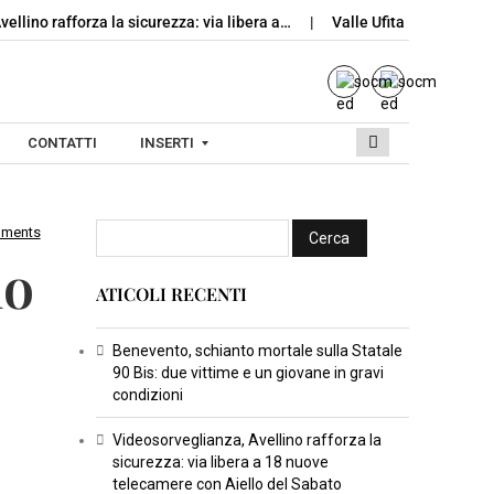
ellino rafforza la sicurezza: via libera a…
Valle Ufita, Rotondi lan
CONTATTI
INSERTI
mments
I
io
N
ATICOLI RECENTI
S
E
R
Benevento, schianto mortale sulla Statale
90 Bis: due vittime e un giovane in gravi
T
condizioni
I
C
Videosorveglianza, Avellino rafforza la
sicurezza: via libera a 18 nuove
U
telecamere con Aiello del Sabato
L