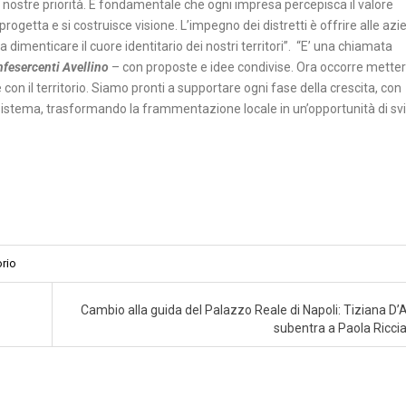
 nostre priorità. È fondamentale che ogni impresa percepisca il valore
progetta e si costruisce visione. L’impegno dei distretti è offrire alle az
a dimenticare il cuore identitario dei nostri territori”. “E’ una chiamata
fesercenti Avellino
– con proposte e idee condivise. Ora occorre metter
con il territorio. Siamo pronti a supportare ogni fase della crescita, con
sistema, trasformando la frammentazione locale in un’opportunità di sv
orio
Cambio alla guida del Palazzo Reale di Napoli: Tiziana D’
subentra a Paola Riccia