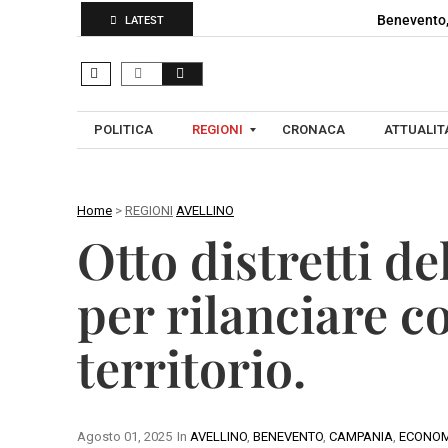
Benevento,
LATEST
POLITICA
REGIONI
CRONACA
ATTUALITA
Home
>
REGIONI
AVELLINO
C
Otto distretti de
A
A
M
V
per rilanciare 
P
E
A
L
territorio.
N
L
I
I
A
N
O
Agosto 01, 2025
In
AVELLINO
,
BENEVENTO
,
CAMPANIA
,
ECONOM
B