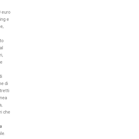
Z
0 euro
A
ing e
he,
I
N
to
S
al
E
i,
R
he
T
I
di
he di
A
retti
T
inea
T
a,
U
ri che
A
L
a
I
le.