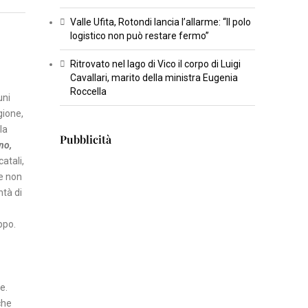
T
Valle Ufita, Rotondi lancia l’allarme: “Il polo
U
logistico non può restare fermo”
R
Ritrovato nel lago di Vico il corpo di Luigi
A
Cavallari, marito della ministra Eugenia
Roccella
uni
I
gione,
N
la
Pubblicità
S
rno,
E
catali,
R
he non
ntà di
T
I
ppo.
S
C
I
E
ce.
N
che