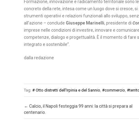
Formazione, innovazione e radicamento territoriale sono le
concreto della rete, intesa come un luogo dove si cresce, si 
strumenti operativi e relazioni funzionali allo sviluppo, senz
all’azione – conclude
Giuseppe Marinelli
, presidente di
Con
imprese nelle condizioni di investire, innovare e comunicare 
competenze, dialogo e progettualità. È il momento di fare 
integrato e sostenibile”.
dalla redazione
Tag:
# Otto distretti dell’Irpinia e del Sannio
,
#commercio
,
#territ
Post navigation
←
Calcio, il Napoli festeggia 99 anni: la città si prepara al
centenario.