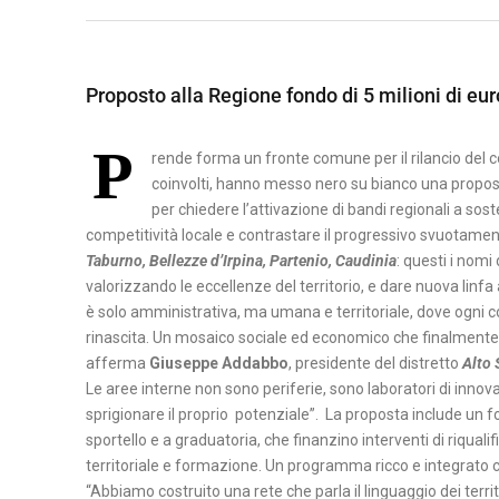
A
B
M
S
E
A
I
Proposto alla Regione fondo di 5 milioni di eur
N
T
L
E
E
I
P
V
R
rende forma un fronte comune per il rilancio del co
C
coinvolti, hanno messo nero su bianco una proposta 
E
A
A
per chiedere l’attivazione di bandi regionali a sos
N
T
competitività locale e contrastare il progressivo svuotam
P
T
A
Taburno, Bellezze d’Irpina, Partenio, Caudinia
: questi i nomi
O
O
valorizzando le eccellenze del territorio, e dare nuova linfa
T
è solo amministrativa, ma umana e territoriale, dove ogni co
C
E
rinascita. Un mosaico sociale ed economico che finalmente 
A
N
afferma
Giuseppe Addabbo
, presidente del distretto
Alto 
S
Z
Le aree interne non sono periferie, sono laboratori di innov
E
A
sprigionare il proprio potenziale”. La proposta include un f
R
sportello e a graduatoria, che finanzino interventi di riqu
territoriale e formazione. Un programma ricco e integrato c
T
“Abbiamo costruito una rete che parla il linguaggio dei terri
A