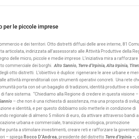
o per le piccole imprese
mmercio e dei territori. Otto distretti diffusi delle aree interne, 81 Com
articolata, indirizzata all’assessorato alle Attività Produttive della Re
tegno delle micro, piccole e medie imprese. L’iniziativa mira a rafforzare 
ento commerciale dei borghi.
Alto Sannio, Terre d’Irpinia, Alta Irpinia, Tite
 degli otto distretti. L’obiettivo è duplice: rigenerare le aree urbane e mer
 alle attività imprenditoriali con strumenti operativi concreti. Una rete c
munità porta con sé un bagaglio di tradizioni, identità produttive e volo
di fare sistema. “Chiediamo alla Regione di credere in questa visione –
Sannio
– che non è una richiesta di assistenza, ma una proposta di svilu
azione e identità, e per questo dobbiamo solo metterle in condizione di
ondo regionale di almeno 5 milioni di euro, da attivare attraverso bandi a
alificazione urbana e commerciale, transizione ecologica, promozione
he punta a stimolare investimenti, creare reti e rafforzare la governan
tori – spiega
Rocco D’Andrea
, presidente del distretto
Terre d’Irpinia
–, 