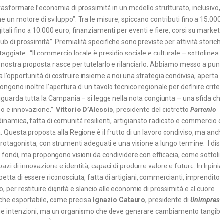
rasformare l’economia di prossimità in un modello strutturato, inclusivo,
one un motore di sviluppo”. Tra le misure, spiccano contributi fino a 15.00
digitali fino a 10.000 euro, finanziamenti per eventi e fiere, corsi su market
ub di prossimità”. Premialità specifiche sono previste per attività storic
aggiate. “Il commercio locale è presidio sociale e culturale – sottolinea
 nostra proposta nasce per tutelarlo e rilanciarlo. Abbiamo messo a pun
ra l’opportunità di costruire insieme a noi una strategia condivisa, aperta 
ngono inoltre l’apertura di un tavolo tecnico regionale per definire criter
e riguarda tutta la Campania – si legge nella nota congiunta – una sfida c
po e innovazione.”
Vittorio D’Alessio
, presidente del distretto
Partenio
inamica, fatta di comunità resilienti, artigianato radicato e commercio 
. Questa proposta alla Regione è il frutto di un lavoro condiviso, ma anc
 protagonista, con strumenti adeguati e una visione a lungo termine. I dist
 fondi, ma propongono visioni da condividere con efficacia, come sottol
Spazi di innovazione e identità, capaci di produrre valore e futuro. In Irpini
etta di essere riconosciuta, fatta di artigiani, commercianti, imprendito
 per restituire dignità e slancio alle economie di prossimità e al cuore
nche esportabile, come precisa
Ignazio Catauro
, presidente di
Unimpres
buone intenzioni, ma un organismo che deve generare cambiamento tangibi