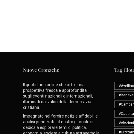
Nuove Cronache
Tag Clo
Il quotidiano online che offre una
#Avellino
prospettiva fresca e approfondita
#Beneve
sugli eventi nazionali e internazionali,
illuminati dai valori della democrazia
#Campan
cristiana.
#Caserta
Impegnato nel fornire notizie affidabili e
analisi ponderate, il nostro giornale si
#elezioni
dedica a esplorare temi di politica,
#Grottam
economia, società e cultura attraverso la