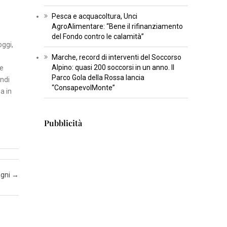
T
Pesca e acquacoltura, Unci
U
AgroAlimentare: “Bene il rifinanziamento
del Fondo contro le calamità”
R
oggi,
A
Marche, record di interventi del Soccorso
Alpino: quasi 200 soccorsi in un anno. Il
 e
I
Parco Gola della Rossa lancia
ndi
“ConsapevolMonte”
N
a in
S
E
Pubblicità
R
T
I
S
agni
→
C
I
E
N