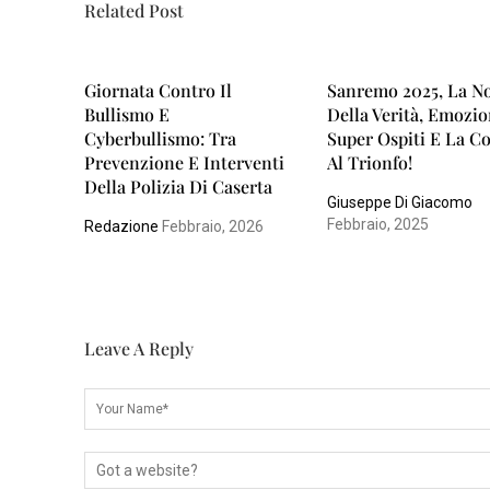
Related Post
N
A
Giornata Contro Il
Sanremo 2025, La No
P
Bullismo E
Della Verità, Emozio
O
Cyberbullismo: Tra
Super Ospiti E La C
Prevenzione E Interventi
Al Trionfo!
L
Della Polizia Di Caserta
I
Giuseppe Di Giacomo
Febbraio, 2025
Redazione
Febbraio, 2026
S
A
L
E
Leave A Reply
R
N
O