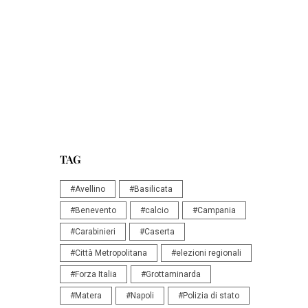
TAG
#Avellino
#Basilicata
#Benevento
#calcio
#Campania
#Carabinieri
#Caserta
#Città Metropolitana
#elezioni regionali
#Forza Italia
#Grottaminarda
#Matera
#Napoli
#Polizia di stato