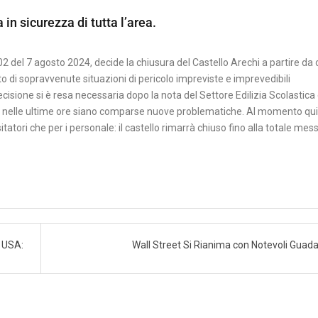
 in sicurezza di tutta l’area.
02 del 7 agosto 2024, decide la chiusura del Castello Arechi a partire da 
o di sopravvenute situazioni di pericolo impreviste e imprevedibili
ecisione si è resa necessaria dopo la nota del Settore Edilizia Scolastica
e nelle ultime ore siano comparse nuove problematiche. Al momento qui
tatori che per i personale: il castello rimarrà chiuso fino alla totale mess
i USA:
Wall Street Si Rianima con Notevoli Guad