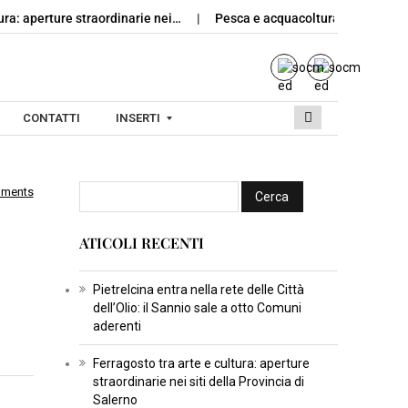
tura: aperture straordinarie nei…
Pesca e acquacoltura, Unci AgroA
CONTATTI
INSERTI
mments
I
N
ATICOLI RECENTI
S
E
R
Pietrelcina entra nella rete delle Città
dell’Olio: il Sannio sale a otto Comuni
T
aderenti
I
C
Ferragosto tra arte e cultura: aperture
straordinarie nei siti della Provincia di
U
Salerno
L