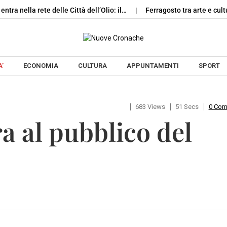
entra nella rete delle Città dell’Olio: il…
Ferragosto tra arte e cul
Skip to content
’
ECONOMIA
CULTURA
APPUNTAMENTI
SPORT
683 Views
51 Secs
0 Co
a al pubblico del