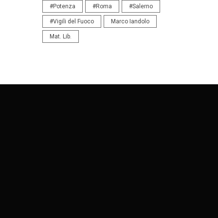
#Potenza
#Roma
#Salerno
#Vigili del Fuoco
Marco Iandolo
Mat. Lib.