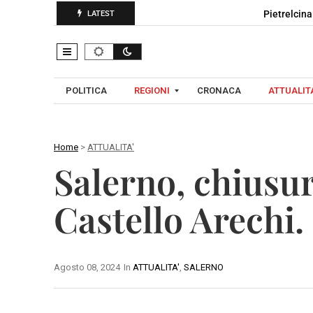
Pietrelcina 
LATEST
POLITICA
REGIONI
CRONACA
ATTUALITA
Home
>
ATTUALITA'
C
Salerno, chiusur
A
A
M
V
Castello Arechi.
P
E
A
L
N
L
I
Agosto 08, 2024
In
ATTUALITA'
,
SALERNO
I
A
N
O
B