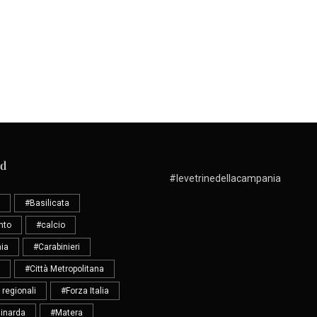
ud
#levetrinedellacampania
#Basilicata
nto
#calcio
ia
#Carabinieri
#Città Metropolitana
 regionali
#Forza Italia
inarda
#Matera