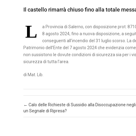
A
Il castello rimarrà chiuso fino alla totale messa
B
M
S
E
A
I
L
N
T
a Provincia di Salerno, con disposizione prot. 871
L
8 agosto 2024, fino a nuova disposizione, a seguit
E
E
I
conseguenti all’incendio del 31 luglio scorso. La d
V
R
C
Patrimonio dell’Ente del 7 agosto 2024 che evidenzia com
E
A
A
non sussistono le dovute condizioni di sicurezza sia per i visi
N
T
sicurezza di tutta l’area.
P
T
A
O
O
di Mat. Lib.
T
C
E
A
N
S
Z
Post navigation
←
Calo delle Richieste di Sussidio alla Disoccupazione negl
un Segnale di Ripresa?
E
A
R
T
A