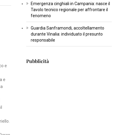
Emergenza cinghiali in Campania: nasce il
T
Tavolo tecnico regionale per affrontare il
U
fenomeno
R
Guardia Sanframondi, accoltellamento
A
durante Vinalia: individuato il presunto
responsabile
I
N
Pubblicità
S
co e
E
R
a e
T
la
I
S
l
il
C
I
iello.
E
N