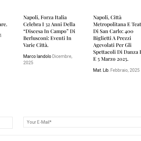
Napoli, Forza Italia
Napoli, Città
are.
Celebra I 32 Anni Della
Metropolitana E Tea
“discesa In Campo” Di
Di San Carlo: 400
4
Berlusconi: Eventi In
Biglietti A Prezzi
Varie Città.
Agevolati Per Gli
Spettacoli Di Danza 
Marco Iandolo
Dicembre,
E 5 Marzo 2025.
2025
Mat. Lib.
Febbraio, 2025