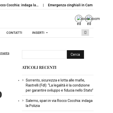
Rocco Cocchia: indaga la…
Emergenza cinghiali in Campania: nasce
CONTATTI
INSERTI
mments
I
N
ATICOLI RECENTI
S
E
R
Sorrento, sicurezza e lotta alle mafie,
Rastrelli (FdI): “La legalità è la condizione
o
T
per garantire sviluppo e fiducia nello Stato”
I
C
Salerno, spari in via Rocco Cocchia: indaga
la Polizia
U
L