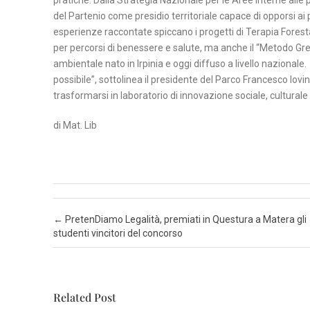
pratiche. Dalla Strategia Nazionale per le Aree Interne alle p
del Partenio come presidio territoriale capace di opporsi ai
N
esperienze raccontate spiccano i progetti di Terapia Foresta
per percorsi di benessere e salute, ma anche il “Metodo Gr
A
ambientale nato in Irpinia e oggi diffuso a livello nazionale. 
P
possibile”, sottolinea il presidente del Parco Francesco Iovino
O
trasformarsi in laboratorio di innovazione sociale, cultural
L
I
di Mat. Lib
S
A
L
E
Post navigation
←
PretenDiamo Legalità, premiati in Questura a Matera gli
R
studenti vincitori del concorso
N
O
Related Post