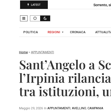
Sorrento, s
LATEST
POLITICA
REGIONI
CRONACA
ATTUALITA
Home
>
APPUNTAMENTI
C
Sant’Angelo a Sc
A
A
M
V
l’Irpinia rilanci
P
E
A
L
tra istituzioni, 
N
L
I
I
A
N
O
Maggio 29, 2026
In
APPUNTAMENTI
,
AVELLINO
,
CAMPANIA
B