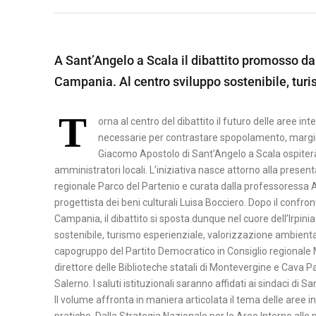
A
B
M
S
E
A
I
A Sant’Angelo a Scala il dibattito promosso dal
N
T
L
Campania. Al centro sviluppo sostenibile, tur
E
E
I
V
R
C
T
E
A
orna al centro del dibattito il futuro delle aree in
A
N
necessarie per contrastare spopolamento, marginali
T
P
T
Giacomo Apostolo di Sant’Angelo a Scala ospiter
A
O
amministratori locali. L’iniziativa nasce attorno alla presen
O
regionale Parco del Partenio e curata dalla professoressa A
T
progettista dei beni culturali Luisa Bocciero. Dopo il confront
C
E
Campania, il dibattito si sposta dunque nel cuore dell’Irpinia
A
N
sostenibile, turismo esperienziale, valorizzazione ambiental
S
Z
capogruppo del Partito Democratico in Consiglio regionale Ma
E
A
direttore delle Biblioteche statali di Montevergine e Cava Pa
R
Salerno. I saluti istituzionali saranno affidati ai sindaci di 
T
Il volume affronta in maniera articolata il tema delle aree
A