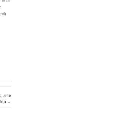
 Parco
Z
e
A
eali
I
N
S
E
R
T
I
A
T
, arte
T
lità
→
U
A
L
I