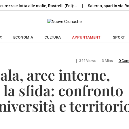
icurezza e lotta alle mafie, Rastrelli (FdI):…
Salerno, spari in via 
Skip to content
’
ECONOMIA
CULTURA
APPUNTAMENTI
SPORT
344 Views
3 Mins
0 Co
ala, aree interne,
a la sfida: confronto
università e territori