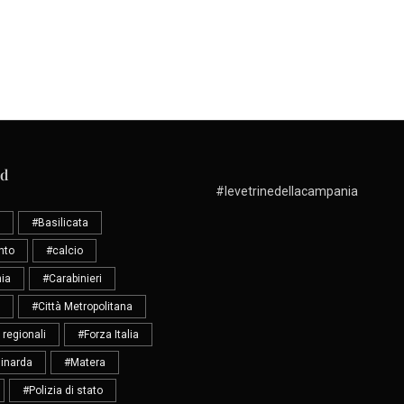
ud
#levetrinedellacampania
#Basilicata
nto
#calcio
ia
#Carabinieri
#Città Metropolitana
 regionali
#Forza Italia
inarda
#Matera
#Polizia di stato