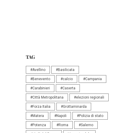
TAG
#Avellino
#Basilicata
#Benevento
#calcio
#Campania
#Carabinieri
#Caserta
#Città Metropolitana
#elezioni regionali
#Forza Italia
#Grottaminarda
#Matera
#Napoli
#Polizia di stato
#Potenza
#Roma
#Salerno