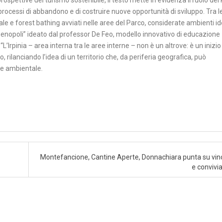
rospettive del turismo sostenibile, il testo mette in evidenza il ruolo del
 processi di abbandono e di costruire nuove opportunità di sviluppo. Tra l
le e forest bathing avviati nelle aree del Parco, considerate ambienti id
eenopoli” ideato dal professor De Feo, modello innovativo di educazione
“L’Irpinia – area interna tra le aree interne – non è un altrove: è un inizio
, rilanciando l’idea di un territorio che, da periferia geografica, può
e e ambientale.
Montefancione, Cantine Aperte, Donnachiara punta su vino
e convivia