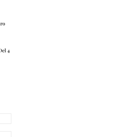
T
A
’
tro
I
N
S
Del 4
E
R
T
I
E
C
O
N
O
M
I