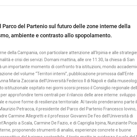
 Parco del Partenio sul futuro delle zone interne della
ismo, ambiente e contrasto allo spopolamento.
terne della Campania, con particolare attenzione all’Irpinia e alle strategie
tà e crisi dei servizi. Domani mattina, alle ore 11.30, la chiesa di San
à un importante momento di confronto tra istituzioni, mondo accademi
tazione del volume “Territori interni”, pubblicazione promossa dall’Ente
nna Maria Zaccaria dell’Università Federico II di Napoli e dalla museolog
o istituzionale ospitato nei giorni scorsi presso il Consiglio regionale del
 per approfondire temi centrali per il rilancio delle aree interne: sviluppo
e e nuove forme di resilienza territoriale. Al tavolo prenderanno parte i
urizio Petracca, il presidente del Parco del Partenio Francesco Iovino, 
dre Carmine Allegretti e il professor Giovanni De Feo dell’Università di
Sant’Angelo a Scala, Carmine De Fazio, e di Capriglia Irpina, Nunziante Picar
 interne, proponendo strumenti di analisi, esperienze concrete e buone