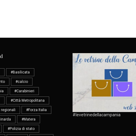
ud
#Basilicata
nto
#calcio
ia
#Carabinieri
#Città Metropolitana
 regionali
#Forza Italia
#levetrinedellacampania
inarda
#Matera
#Polizia di stato