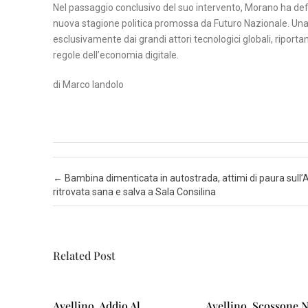
Nel passaggio conclusivo del suo intervento, Morano ha defini
nuova stagione politica promossa da Futuro Nazionale. Una s
esclusivamente dai grandi attori tecnologici globali, riportand
regole dell’economia digitale.
di Marco Iandolo
Post navigation
←
Bambina dimenticata in autostrada, attimi di paura sull’
ritrovata sana e salva a Sala Consilina
Related Post
Avellino, Addio Al
Avellino, Scossone N