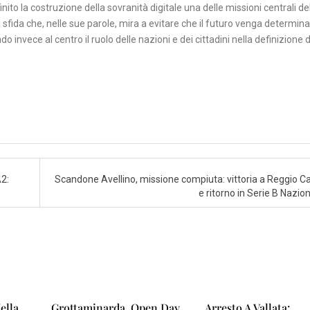
to la costruzione della sovranità digitale una delle missioni centrali de
fida che, nelle sue parole, mira a evitare che il futuro venga determin
o invece al centro il ruolo delle nazioni e dei cittadini nella definizione d
A2:
Scandone Avellino, missione compiuta: vittoria a Reggio Ca
e ritorno in Serie B Nazio
ella
Grottaminarda, Open Day
Arresto A Vallata: