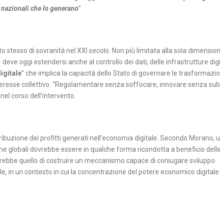
 nazionali che lo generano
”.
tto stesso di sovranità nel XXI secolo. Non più limitata alla sola dimensio
deve oggi estendersi anche al controllo dei dati, delle infrastrutture digi
igitale
” che implica la capacità dello Stato di governare le trasformazio
teresse collettivo. “Regolamentare senza soffocare, innovare senza subi
 nel corso dell’intervento.
tribuzione dei profitti generati nell’economia digitale. Secondo Morano, 
me globali dovrebbe essere in qualche forma ricondotta a beneficio dell
, sarebbe quello di costruire un meccanismo capace di coniugare sviluppo
ale, in un contesto in cui la concentrazione del potere economico digitale