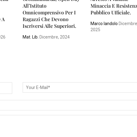
All’Istituto
Minaccia E Resisten
Omnicomprensivo Per I
Pubblico Ufficiale.
e A
Ragazzi Che Devono
Marco Iandolo
Dicembre
Iscriversi Alle Superiori.
2025
026
Mat. Lib.
Dicembre, 2024