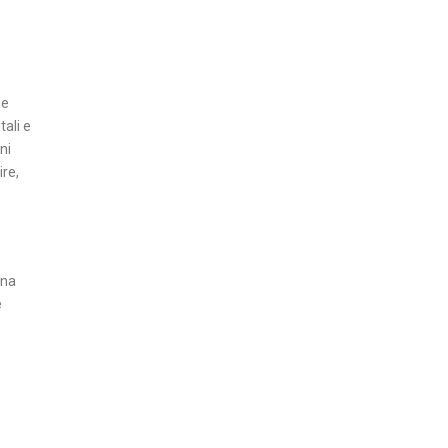
Z
A
I
ne
N
tali e
S
ni
E
re,
R
T
I
A
una
T
e
T
U
A
L
I