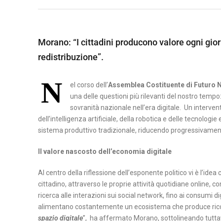
A
B
M
S
E
A
I
Morano: “I cittadini producono valore ogni gio
N
T
L
redistribuzione”.
E
E
I
V
R
C
N
E
A
el corso dell’
Assemblea Costituente di Futuro 
A
N
una delle questioni più rilevanti del nostro tempo
T
P
T
sovranità nazionale nell’era digitale. Un interve
A
O
dell’intelligenza artificiale, della robotica e delle tecnolo
O
sistema produttivo tradizionale, riducendo progressivament
T
C
E
Il valore nascosto dell’economia digitale
A
N
S
Z
Al centro della riflessione dell’esponente politico vi è l’i
E
A
cittadino, attraverso le proprie attività quotidiane online, 
R
ricerca alle interazioni sui social network, fino ai consumi d
alimentano costantemente un ecosistema che produce ric
T
spazio digitale
”, ha affermato Morano, sottolineando tutta
A