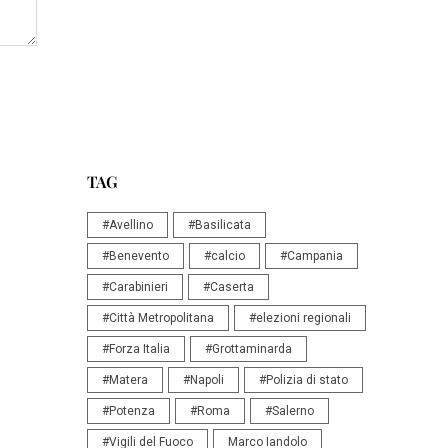
TAG
#Avellino
#Basilicata
#Benevento
#calcio
#Campania
#Carabinieri
#Caserta
#Città Metropolitana
#elezioni regionali
#Forza Italia
#Grottaminarda
#Matera
#Napoli
#Polizia di stato
#Potenza
#Roma
#Salerno
#Vigili del Fuoco
Marco Iandolo