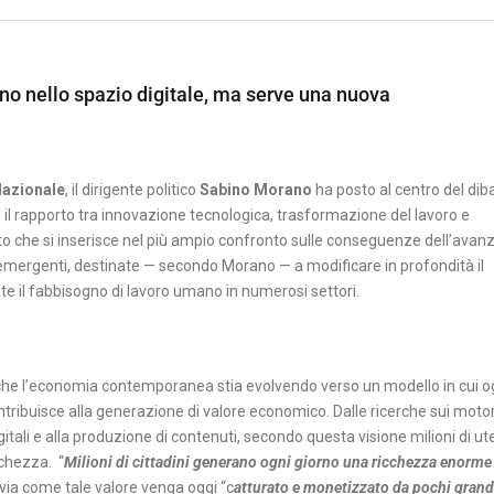
rno nello spazio digitale, ma serve una nuova
Nazionale
, il dirigente politico
Sabino Morano
ha posto al centro del diba
: il rapporto tra innovazione tecnologica, trasformazione del lavoro e
nto che si inserisce nel più ampio confronto sulle conseguenze dell’avan
gie emergenti, destinate — secondo Morano — a modificare in profondità il
e il fabbisogno di lavoro umano in numerosi settori.
dea che l’economia contemporanea stia evolvendo verso un modello in cui o
contribuisce alla generazione di valore economico. Dalle ricerche sui motor
igitali e alla produzione di contenuti, secondo questa visione milioni di ut
chezza. “
Milioni di cittadini generano ogni giorno una ricchezza enorme
via come tale valore venga oggi “c
atturato e monetizzato da pochi grand