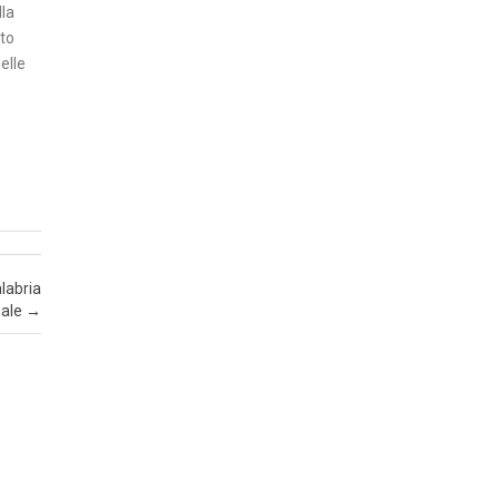
T
lla
A
ato
’
elle
I
N
S
E
R
T
I
labria
nale
→
E
C
O
N
O
M
I