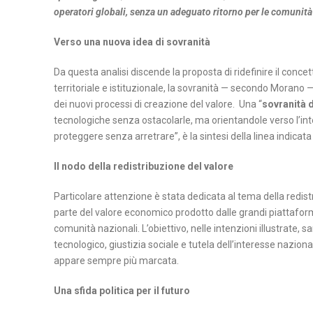
operatori globali, senza un adeguato ritorno per le comunità
N
Verso una nuova idea di sovranità
A
P
Da questa analisi discende la proposta di ridefinire il conce
O
territoriale e istituzionale, la sovranità — secondo Morano — 
dei nuovi processi di creazione del valore. Una “
sovranità d
L
tecnologiche senza ostacolarle, ma orientandole verso l’in
I
proteggere senza arretrare”, è la sintesi della linea indicata
S
Il nodo della redistribuzione del valore
A
L
Particolare attenzione è stata dedicata al tema della redis
E
parte del valore economico prodotto dalle grandi piattafor
R
comunità nazionali. L’obiettivo, nelle intenzioni illustrate
tecnologico, giustizia sociale e tutela dell’interesse nazion
N
appare sempre più marcata.
O
Una sfida politica per il futuro