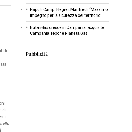
T
Napoli, Campi Flegrei, Manfredi: “Massimo
U
impegno per la sicurezza del territorio”
R
ButanGas cresce in Campania: acquisite
A
Campania Tepor e Pianeta Gas
I
ttito
N
Pubblicità
S
zata
E
R
T
I
S
gni
C
i di
I
enti
E
 nello
N
i