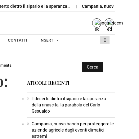
dietro il sipario e la speranza…
Campania, nuovo bando per proteg
CONTATTI
INSERTI
mments
I
o:
N
ATICOLI RECENTI
S
E
R
Il deserto dietro il sipario e la speranza
della rinascita: la parabola del Carlo
T
Gesualdo
I
C
Campania, nuovo bando per proteggere le
aziende agricole dagli eventi climatici
U
estremi
L