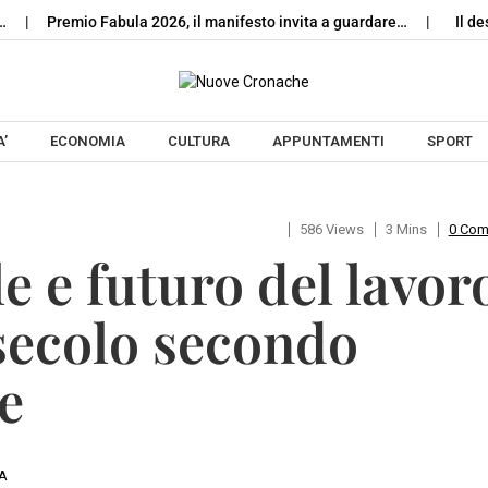
Premio Fabula 2026, il manifesto invita a guardare…
Il deserto 
Skip to content
’
ECONOMIA
CULTURA
APPUNTAMENTI
SPORT
586 Views
3 Mins
0 Co
e e futuro del lavor
 secolo secondo
e
CA