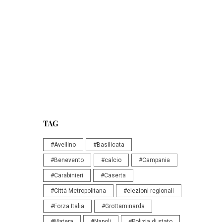
TAG
#Avellino
#Basilicata
#Benevento
#calcio
#Campania
#Carabinieri
#Caserta
#Città Metropolitana
#elezioni regionali
#Forza Italia
#Grottaminarda
#Matera
#Napoli
#Polizia di stato