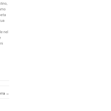
tino,
N
vamo
Z
poeta
A
tua
I
le nel
N
e
ni
S
E
R
T
I
A
T
T
erra
→
U
A
L