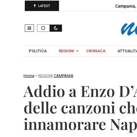
Campania, 
LATEST
POLITICA
REGIONI
CRONACA
ATTUALITA
Home
>
REGIONI
CAMPANIA
C
Addio a Enzo D’A
A
A
M
V
delle canzoni ch
P
E
A
L
innamorare Nap
N
L
I
I
A
N