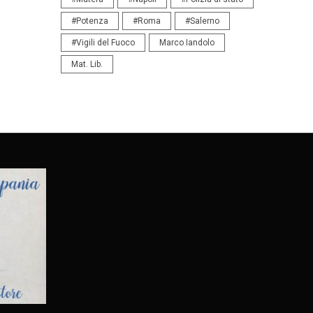
#Potenza
#Roma
#Salerno
#Vigili del Fuoco
Marco Iandolo
Mat. Lib.