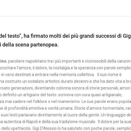
del testo”, ha firmato molti dei più grandi successi di Gig
i della scena partenopea.
tino
, paroliere napoletano tra i più importanti e riconoscibili della canzo
ontare l’amore, il dolore, la nostalgia e la speranza con parole sempli
 versi destinati a entrare nella memoria collettiva. Il suo nome è
 ha costruito un sodalizio artistico durato decenni e che ha dato vita a br
ato generazioni, diventando colonna sonora di storie personali, amori fi
definito un artigiano del testo: scriveva con cura quasi artigianale,
a mai cadere nel folklore o nel manierismo. Le sue parole erano popolar
iche di profondità emotiva e verità umana. Storie d’amore tormentate, ra
i suoi testi parlavano direttamente al cuore della gente. Un linguaggio di
 autentica di Napoli e della sua tradizione musicale. Il dolore per la sua
ello spettacolo. Gigi D’Alessio lo ha salutato con poche parole, semplic