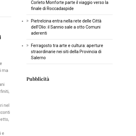
Corleto Monforte parte il viaggio verso la
U
finale di Roccadaspide
L
T
Pietrelcina entra nella rete delle Città
U
dell’Olio: il Sannio sale a otto Comuni
aderenti
R
i
A
Ferragosto tra arte e cultura: aperture
straordinarie nei siti della Provincia di
I
Salerno
ne
N
ci ma
S
Pubblicità
E
ani
R
niti,
T
I
i nel
S
cconti
retto,
C
I
i e
E