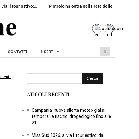
 via il tour estivo:…
Pietrelcina entra nella rete delle Città dell’Oli
CONTATTI
INSERTI
mments
I
N
ATICOLI RECENTI
S
E
R
Campania, nuova allerta meteo gialla:
temporali e rischio idrogeologico fino alle
T
21
I
C
Miss Sud 2026, al via il tour estivo: da