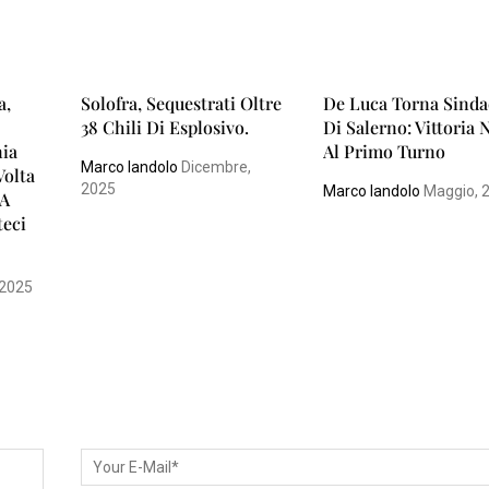
a,
Solofra, Sequestrati Oltre
De Luca Torna Sind
38 Chili Di Esplosivo.
Di Salerno: Vittoria 
nia
Al Primo Turno
Marco Iandolo
Dicembre,
Volta
2025
Marco Iandolo
Maggio, 
 A
teci
 2025