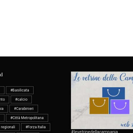
ud
#Basilicata
nto
#calcio
ia
#Carabinieri
#Città Metropolitana
 regionali
#Forza Italia
#levetrinedellacampania