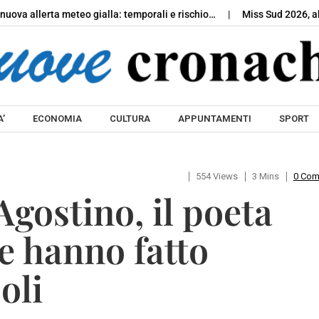
nuova allerta meteo gialla: temporali e rischio…
Miss Sud 2026, al
Skip to content
’
ECONOMIA
CULTURA
APPUNTAMENTI
SPORT
554 Views
3 Mins
0 Co
gostino, il poeta
e hanno fatto
oli