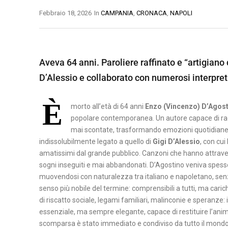
O
Febbraio 18, 2026
In
CAMPANIA
,
CRONACA
,
NAPOLI
B
A
B
M
S
E
A
I
Aveva 64 anni. Paroliere raffinato e “artigiano 
N
T
L
D’Alessio e collaborato con numerosi interpret
E
E
I
V
R
C
È
E
A
morto all’età di 64 anni
Enzo (Vincenzo) D’Agos
A
N
popolare contemporanea. Un autore capace di racc
T
P
T
mai scontate, trasformando emozioni quotidiane in
A
O
indissolubilmente legato a quello di
Gigi D’Alessio
, con cui
O
amatissimi dal grande pubblico. Canzoni che hanno attravers
T
sogni inseguiti e mai abbandonati. D’Agostino veniva spesso 
C
E
muovendosi con naturalezza tra italiano e napoletano, senz
A
N
senso più nobile del termine: comprensibili a tutti, ma car
S
Z
di riscatto sociale, legami familiari, malinconie e speranze: 
E
A
essenziale, ma sempre elegante, capace di restituire l’anima
R
scomparsa è stato immediato e condiviso da tutto il mondo d