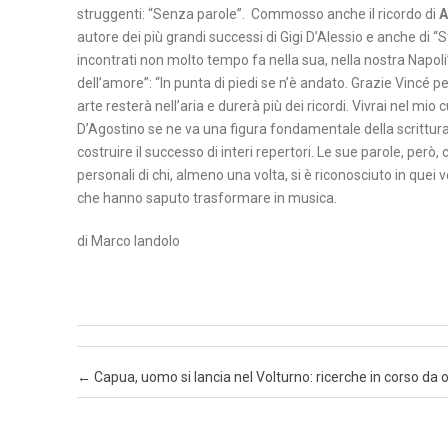
T
struggenti: “Senza parole”. Commosso anche il ricordo di
A
A
autore dei più grandi successi di Gigi D’Alessio e anche di “S
incontrati non molto tempo fa nella sua, nella nostra Napoli”
N
dell’amore”: “In punta di piedi se n’è andato. Grazie Vincé p
arte resterà nell’aria e durerà più dei ricordi. Vivrai nel m
A
D’Agostino se ne va una figura fondamentale della scrittura 
P
costruire il successo di interi repertori. Le sue parole, però, 
O
personali di chi, almeno una volta, si è riconosciuto in que
L
che hanno saputo trasformare in musica.
I
di Marco Iandolo
S
A
L
E
R
Post navigation
←
Capua, uomo si lancia nel Volturno: ricerche in corso da 
N
O