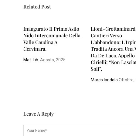
Related Post
Inaugurato Il Primo Asilo
Lioni–Grottaminard
Nido Intercomunale Della
Cantieri Verso
Valle Caudina A
L’abbandono: L’Irpi
Cervinara.
Tradita Ancora Una 
Da De Luca. Appello
Mat. Lib.
Agosto, 2025
Cirielli: “Non Lascia
Soli”.
Marco Iandolo
Ottobre,
Leave A Reply