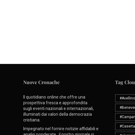
Nuove Cronache
Tag Clo
Il quotidiano online che offre una
#Avellino
prospettiva fresca e approfondita
#Beneve
sugli eventi nazionali e internazionali,
illuminati dai valori della democrazia
#Campan
cristiana.
#Caserta
Impegnato nel fornire notizie affidabili e
analisi ponderate, il nostro giornale si