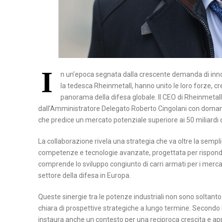
N
A
P
O
I
L
n un’epoca segnata dalla crescente demanda di innova
la tedesca Rheinmetall, hanno unito le loro forze, c
I
panorama della difesa globale. Il CEO di Rheinmetall,
dall’Amministratore Delegato Roberto Cingolani con domand
S
che predice un mercato potenziale superiore ai 50 miliardi d
A
L
La collaborazione rivela una strategia che va oltre la semp
E
competenze e tecnologie avanzate, progettata per rispondere
R
comprende lo sviluppo congiunto di carri armati per i mercat
N
settore della difesa in Europa.
O
Queste sinergie tra le potenze industriali non sono soltant
chiara di prospettive strategiche a lungo termine. Second
instaura anche un contesto per una reciproca crescita e ap