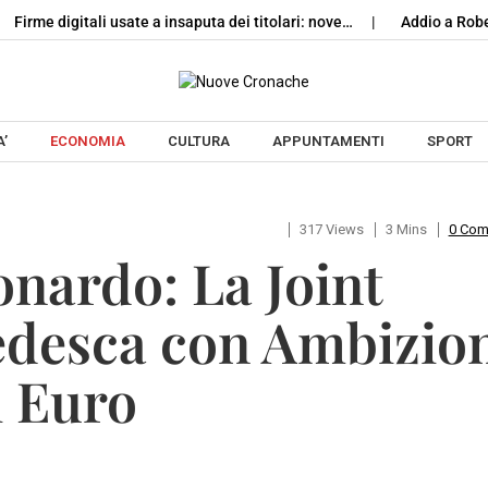
digitali usate a insaputa dei titolari: nove…
Addio a Roberto Cos
Skip to content
’
ECONOMIA
CULTURA
APPUNTAMENTI
SPORT
317 Views
3 Mins
0 Co
nardo: La Joint
edesca con Ambizio
i Euro