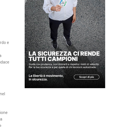
Z
A
I
N
S
ardo e
E
R
a
T
audace
I
A
T
T
nel
U
A
sione
L
ma
I
e