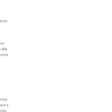
T
A
’
genze
I
N
S
rso
E
 alla
R
e come
T
I
E
C
O
N
O
iposa
M
pace e
I
ordo