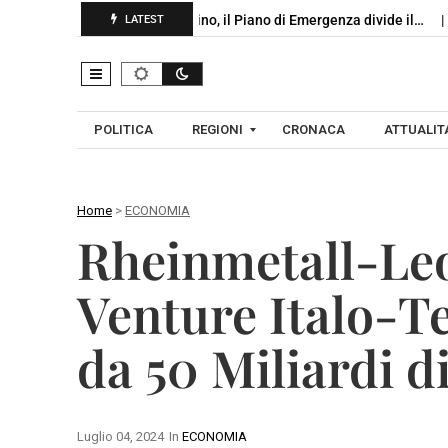
o,…
Monteforte Irpino, il Piano di Emergenza divide il…
Firme 
LATEST
POLITICA
REGIONI
CRONACA
ATTUALITA
Home
>
ECONOMIA
C
Rheinmetall-Leo
A
A
M
V
Venture Italo-T
P
E
A
L
da 50 Miliardi d
N
L
I
I
A
N
O
Luglio 04, 2024
In
ECONOMIA
B