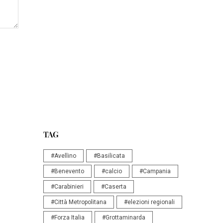
TAG
#Avellino
#Basilicata
#Benevento
#calcio
#Campania
#Carabinieri
#Caserta
#Città Metropolitana
#elezioni regionali
#Forza Italia
#Grottaminarda