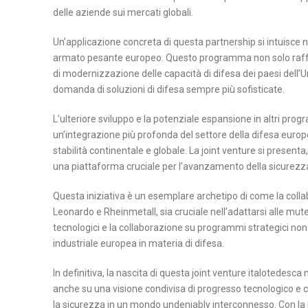
delle aziende sui mercati globali.
Un’applicazione concreta di questa partnership si intuisce 
armato pesante europeo. Questo programma non solo raffor
di modernizzazione delle capacità di difesa dei paesi dell’Un
domanda di soluzioni di difesa sempre più sofisticate.
L’ulteriore sviluppo e la potenziale espansione in altri pro
un’integrazione più profonda del settore della difesa euro
stabilità continentale e globale. La joint venture si prese
una piattaforma cruciale per l’avanzamento della sicurezza 
Questa iniziativa è un esemplare archetipo di come la collab
Leonardo e Rheinmetall, sia cruciale nell’adattarsi alle mute
tecnologici e la collaborazione su programmi strategici non
industriale europea in materia di difesa.
In definitiva, la nascita di questa joint venture italotedes
anche su una visione condivisa di progresso tecnologico e
la sicurezza in un mondo undeniably interconnesso. Con la p