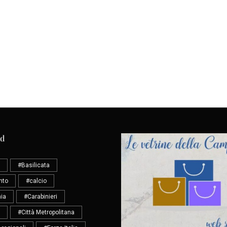
ud
#Basilicata
nto
#calcio
ia
#Carabinieri
#Città Metropolitana