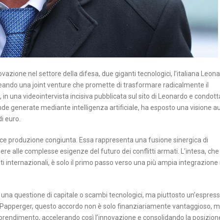
zione nel settore della difesa, due giganti tecnologici, l’italiana Leon
reando una joint venture che promette di trasformare radicalmente il
 in una videointervista incisiva pubblicata sul sito di Leonardo e condott
e generate mediante intelligenza artificiale, ha esposto una visione 
i euro.
lice produzione congiunta. Essa rappresenta una fusione sinergica di
 alle complesse esigenze del futuro dei conflitti armati. L’intesa, che
i internazionali, è solo il primo passo verso una più ampia integrazione 
o una questione di capitale o scambi tecnologici, ma piuttosto un’espres
o Papperger, questo accordo non è solo finanziariamente vantaggioso, 
prendimento, accelerando così l’innovazione e consolidando la posizion