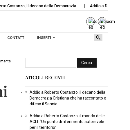
tanzo, il decano della Democrazia…
Addio a Roberto Costanzo, il
CONTATTI
INSERTI
mments
I
N
ATICOLI RECENTI
S
ni
E
R
Addio a Roberto Costanzo, il decano della
Democrazia Cristiana che ha raccontato e
T
difeso il Sannio
I
C
Addio a Roberto Costanzo, il mondo delle
ACLI: “Un punto di riferimento autorevole
U
per il territorio”
L