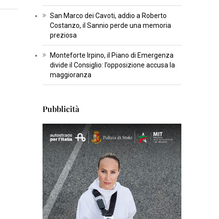
T
San Marco dei Cavoti, addio a Roberto
U
Costanzo, il Sannio perde una memoria
preziosa
R
A
Monteforte Irpino, il Piano di Emergenza
divide il Consiglio: l’opposizione accusa la
I
maggioranza
N
S
Pubblicità
E
R
T
I
S
C
I
E
N