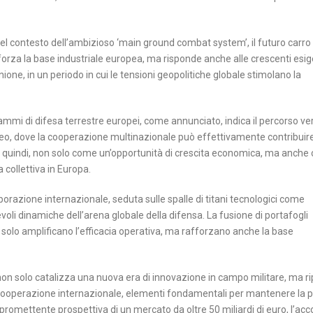
nel contesto dell’ambizioso ‘main ground combat system’, il futuro carro
za la base industriale europea, ma risponde anche alle crescenti esi
ione, in un periodo in cui le tensioni geopolitiche globale stimolano la
grammi di difesa terrestre europei, come annunciato, indica il percorso ve
peo, dove la cooperazione multinazionale può effettivamente contribuire
nta, quindi, non solo come un’opportunità di crescita economica, ma anch
collettiva in Europa.
orazione internazionale, seduta sulle spalle di titani tecnologici come
voli dinamiche dell’arena globale della difensa. La fusione di portafogli
 solo amplificano l’efficacia operativa, ma rafforzano anche la base
ca non solo catalizza una nuova era di innovazione in campo militare, ma r
 cooperazione internazionale, elementi fondamentali per mantenere la 
romettente prospettiva di un mercato da oltre 50 miliardi di euro, l’acc