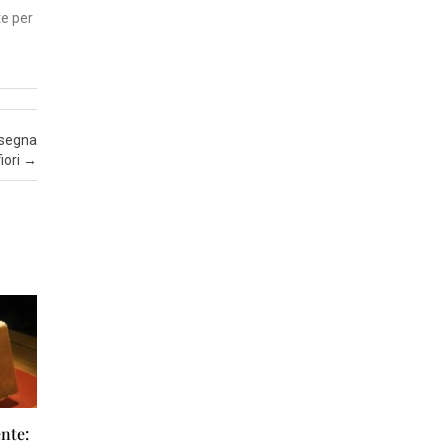
te per
A
onsegna
fiori
→
nte: