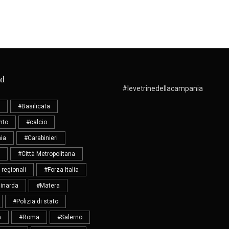
ud
#levetrinedellacampania
#Basilicata
nto
#calcio
ia
#Carabinieri
#Città Metropolitana
 regionali
#Forza Italia
inarda
#Matera
#Polizia di stato
a
#Roma
#Salerno