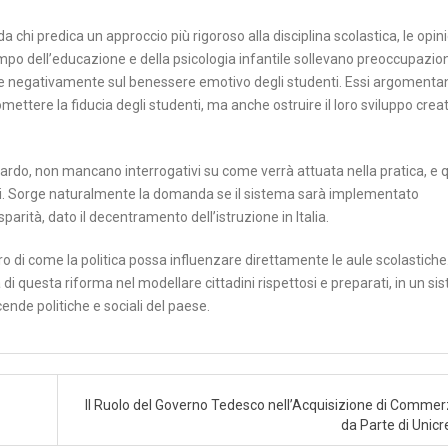
chi predica un approccio più rigoroso alla disciplina scolastica, le opini
mpo dell’educazione e della psicologia infantile sollevano preoccupazion
re negativamente sul benessere emotivo degli studenti. Essi argomenta
tere la fiducia degli studenti, ma anche ostruire il loro sviluppo creat
rdo, non mancano interrogativi su come verrà attuata nella pratica, e q
tori. Sorge naturalmente la domanda se il sistema sarà implementato
parità, dato il decentramento dell’istruzione in Italia.
ro di come la politica possa influenzare direttamente le aule scolastiche
a di questa riforma nel modellare cittadini rispettosi e preparati, in un s
cende politiche e sociali del paese.
Il Ruolo del Governo Tedesco nell’Acquisizione di Comme
da Parte di Unicr