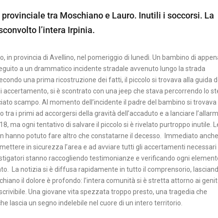
provinciale tra Moschiano e Lauro. Inutili i soccorsi. La
onvolto l’intera Irpinia.
o, in provincia di Avellino, nel pomeriggio di lunedì. Un bambino di appe
n seguito a un drammatico incidente stradale avvenuto lungo la strada
econdo una prima ricostruzione dei fatti, il piccolo si trovava alla guida d
i accertamento, si è scontrato con una jeep che stava percorrendo lo s
asciato scampo. Al momento dell’incidente il padre del bambino si trovava
o tra i primi ad accorgersi della gravità dell’accaduto e a lanciare l’alla
 ma ogni tentativo di salvare il piccolo si è rivelato purtroppo inutile. L
 non hanno potuto fare altro che constatarne il decesso. Immediato anch
 mettere in sicurezza l’area e ad avviare tutti gli accertamenti necessari
vestigatori stanno raccogliendo testimonianze e verificando ogni elemento
nto. La notizia si è diffusa rapidamente in tutto il comprensorio, lascian
hiano il dolore è profondo: l’intera comunità si è stretta attorno ai genit
rivibile. Una giovane vita spezzata troppo presto, una tragedia che
e lascia un segno indelebile nel cuore di un intero territorio.