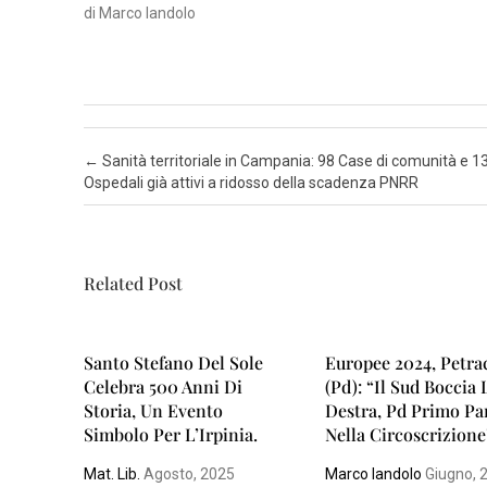
di Marco Iandolo
N
A
P
O
Post navigation
←
Sanità territoriale in Campania: 98 Case di comunità e 1
L
Ospedali già attivi a ridosso della scadenza PNRR
I
S
A
Related Post
L
E
R
Santo Stefano Del Sole
Europee 2024, Petra
N
Celebra 500 Anni Di
(Pd): “Il Sud Boccia 
Storia, Un Evento
Destra, Pd Primo Pa
O
Simbolo Per L’Irpinia.
Nella Circoscrizione
Mat. Lib.
Agosto, 2025
Marco Iandolo
Giugno, 