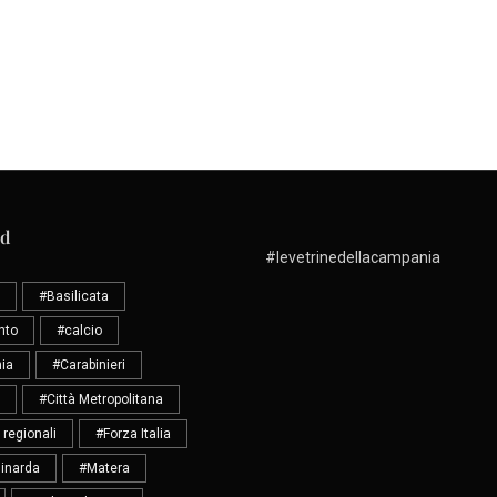
ud
#levetrinedellacampania
#Basilicata
nto
#calcio
ia
#Carabinieri
#Città Metropolitana
 regionali
#Forza Italia
inarda
#Matera