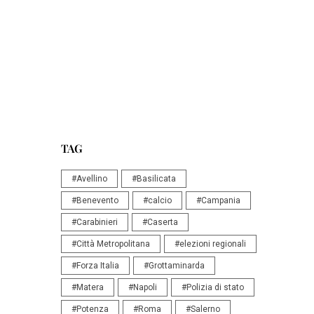
TAG
#Avellino
#Basilicata
#Benevento
#calcio
#Campania
#Carabinieri
#Caserta
#Città Metropolitana
#elezioni regionali
#Forza Italia
#Grottaminarda
#Matera
#Napoli
#Polizia di stato
#Potenza
#Roma
#Salerno