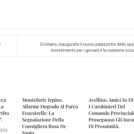
3
Ercolano, inaugurato il nuovo palazzetto dello spor
investimento per i giovani e la coesione soci
cca
Monteforte Irpino,
Avellino, Amici In Di
La
Allarme Degrado Al Parco
I Carabinieri Del
rtito
Fenestrelle: La
Comando Provincial
”.
Segnalazione Della
Proseguono Gli Inco
Consigliera Rosa De
Di Prossimità.
2024
Sapio