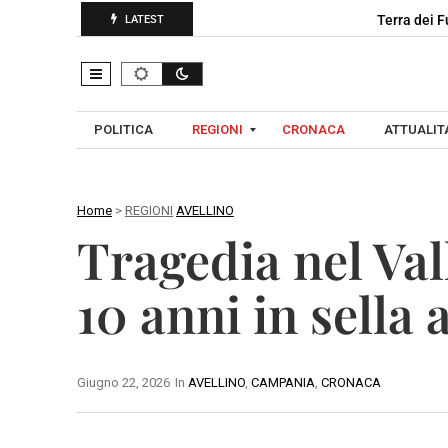
Terra dei F
LATEST
POLITICA
REGIONI
CRONACA
ATTUALITA
Home
>
REGIONI
AVELLINO
C
Tragedia nel Val
A
A
M
V
10 anni in sella
P
E
A
L
N
L
I
Giugno 22, 2026
In
AVELLINO
,
CAMPANIA
,
CRONACA
I
A
N
O
B