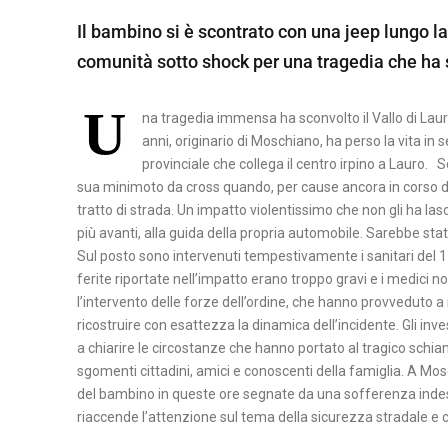
A
Il bambino si è scontrato con una jeep lungo la 
B
M
S
comunità sotto shock per una tragedia che ha sc
E
A
I
N
T
L
U
E
E
na tragedia immensa ha sconvolto il Vallo di Laur
I
V
R
anni, originario di Moschiano, ha perso la vita i
C
provinciale che collega il centro irpino a Lauro. S
E
A
A
sua minimoto da cross quando, per cause ancora in corso d
N
T
tratto di strada. Un impatto violentissimo che non gli ha l
P
T
A
più avanti, alla guida della propria automobile. Sarebbe stat
O
O
Sul posto sono intervenuti tempestivamente i sanitari del 118,
T
ferite riportate nell’impatto erano troppo gravi e i medici
C
E
l’intervento delle forze dell’ordine, che hanno provveduto a
A
N
ricostruire con esattezza la dinamica dell’incidente. Gli in
S
Z
a chiarire le circostanze che hanno portato al tragico schia
E
A
sgomenti cittadini, amici e conoscenti della famiglia. A Mosc
del bambino in queste ore segnate da una sofferenza indesc
R
riaccende l’attenzione sul tema della sicurezza stradale e ch
T
A