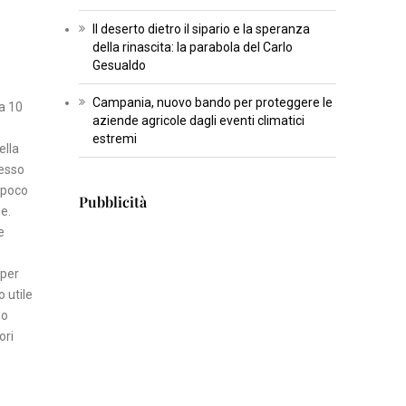
T
Il deserto dietro il sipario e la speranza
U
della rinascita: la parabola del Carlo
Gesualdo
R
A
Campania, nuovo bando per proteggere le
na 10
aziende agricole dagli eventi climatici
I
estremi
ella
N
tesso
S
 poco
Pubblicità
E
rme.
R
e
e
T
 per
I
 utile
S
do
C
ori
I
E
N