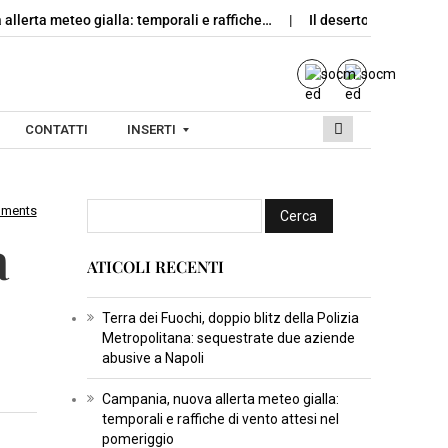
allerta meteo gialla: temporali e raffiche…
Il deserto dietro il si
CONTATTI
INSERTI
mments
I
a
N
ATICOLI RECENTI
S
E
R
Terra dei Fuochi, doppio blitz della Polizia
Metropolitana: sequestrate due aziende
T
abusive a Napoli
I
C
Campania, nuova allerta meteo gialla:
temporali e raffiche di vento attesi nel
U
pomeriggio
L