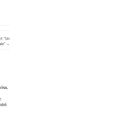
Z
A
I
N
S
t: “Un
E
ale”
→
R
T
I
A
T
T
visa,
U
A
e
ntri
L
I