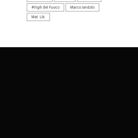
#Vigili del Fuoco
Marco Iandolo
Mat. Lib.