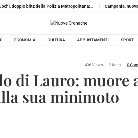
uochi, doppio blitz della Polizia Metropolitana:…
Campania, nuova 
Skip to content
’
ECONOMIA
CULTURA
APPUNTAMENTI
SPORT
436 Views
2 Mins
0 Co
lo di Lauro: muore 
 alla sua minimoto